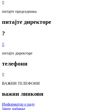

питајте председника
питајте директоре
?

питајте директоре
телефони

ВАЖНИ ТЕЛЕФОНИ
важни линкови
Информатор о раду
Јавне набавке