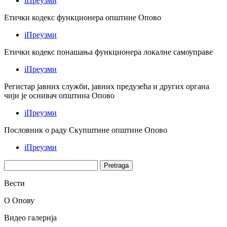
i
Преузми
Етички кодекс функционера општине Опово
i
Преузми
Етички кодекс понашања функционера локалне самоуправе
i
Преузми
Регистар јавних служби, јавних предузећа и других органа
чији је оснивач општина Опово
i
Преузми
Пословник о раду Скупштине општине Опово
i
Преузми
Pretraži:
Вести
О Опову
Видео галерија