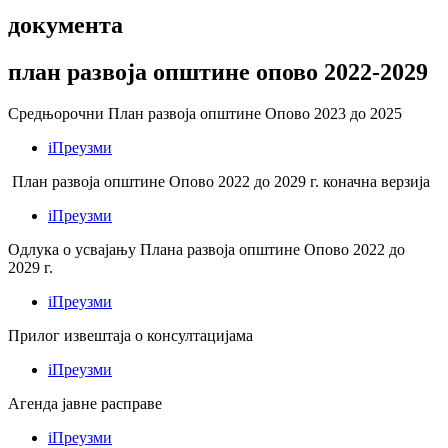
документа
план развоја општине опово 2022-2029
Средњорочни План развоја општине Опово 2023 до 2025
i
Преузми
План развоја општине Опово 2022 до 2029 г. коначна верзија
i
Преузми
Одлука о усвајању Плана развоја општине Опово 2022 до
2029 г.
i
Преузми
Прилог извештаја о консултацијама
i
Преузми
Агенда јавне расправе
i
Преузми