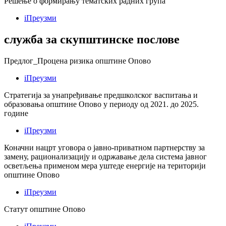
Решење о формирању тематских радних група
i
Преузми
служба за скупштинске послове
Предлог_Процена ризика општине Опово
i
Преузми
Стратегија за унапређивање предшколског васпитања и
образовања општине Опово у периоду од 2021. до 2025.
године
i
Преузми
Коначни нацрт уговора о јавно-приватном партнерству за
замену, рационализацију и одржавање дела система јавног
осветљења применом мера уштеде енергије на територији
општине Опово
i
Преузми
Статут општине Опово