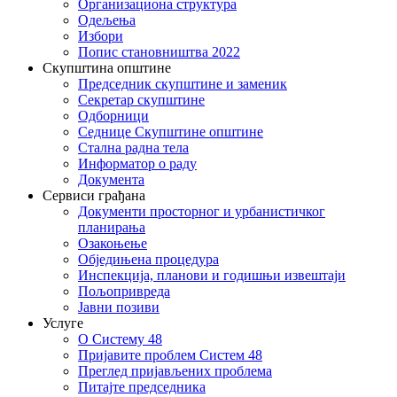
Организациона структура
Одељења
Избори
Попис становништва 2022
Скупштина општине
Председник скупштине и заменик
Секретар скупштине
Одборници
Седнице Скупштине општине
Стална радна тела
Информатор о раду
Документа
Сервиси грађана
Документи просторног и урбанистичког
планирања
Озакоњење
Обједињена процедура
Инспекција, планови и годишњи извештаји
Пољопривреда
Јавни позиви
Услуге
О Систему 48
Пријавите проблем Систем 48
Преглед пријављених проблема
Питајте председника