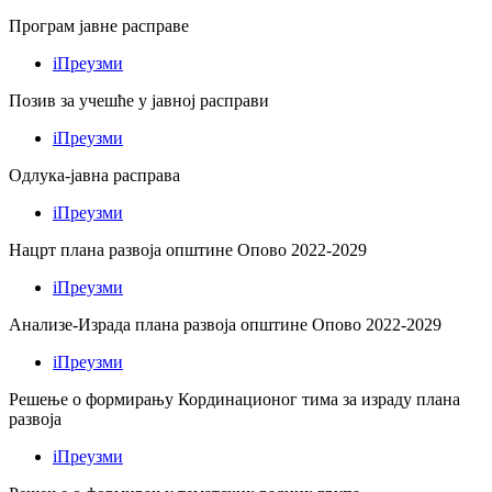
Програм јавне расправе
i
Преузми
Позив за учешће у јавној расправи
i
Преузми
Одлука-јавна расправа
i
Преузми
Нацрт плана развоја општине Опово 2022-2029
i
Преузми
Анализе-Израда плана развоја општине Опово 2022-2029
i
Преузми
Решење о формирању Кординационог тима за израду плана
развоја
i
Преузми