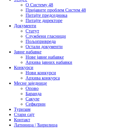
О Систему 48
Пријавите проблем Систем 48
Питајте председника
Питајте директоре
Документи
Статут
Службени гласници
Пољопривреда
Остали документи
Јавне набавке
Нове јавне набавке
Архива јавних набавки
Конкурси
Нови конкурси
Архива конкурса
Месне заједнице
Опово
Баранда
Сакуле
Сефкерин
Туризам
Стари сајт
Контакт
Латиница | Ћирилица