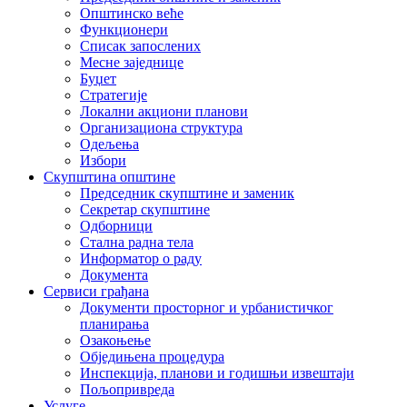
Општинско веће
Функционери
Списак запослених
Месне заједнице
Буџет
Стратегије
Локални акциони планови
Организациона структура
Одељења
Избори
Скупштина општине
Председник скупштине и заменик
Секретар скупштине
Одборници
Стална радна тела
Информатор о раду
Документа
Сервиси грађана
Документи просторног и урбанистичког
планирања
Озакоњење
Обједињена процедура
Инспекција, планови и годишњи извештаји
Пољопривреда
Услуге