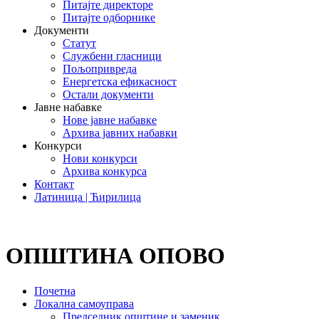
Питајте директоре
Питајте одборнике
Документи
Статут
Службени гласници
Пољопривреда
Енергетска ефикасност
Остали документи
Јавне набавке
Нове јавне набавке
Архива јавних набавки
Конкурси
Нови конкурси
Архива конкурса
Контакт
Латиница | Ћирилица
ОПШТИНА ОПОВО
Почетна
Локална самоуправа
Председник општине и заменик