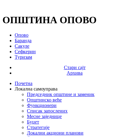
ОПШТИНА ОПОВО
Опово
Баранда
Сакуле
Сефкерин
Туризам
Стари сајт
Архива
Почетна
Локална самоуправа
Председник општине и заменик
Општинско веће
Функционери
Списак запослених
Месне заједнице
Буџет
Стратегије
Локални акциони планови