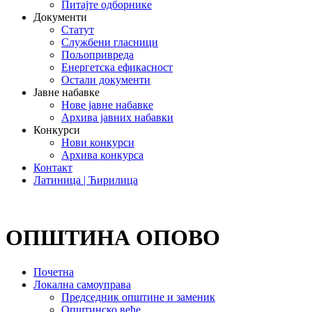
Питајте одборнике
Документи
Статут
Службени гласници
Пољопривреда
Енергетска ефикасност
Остали документи
Јавне набавке
Нове јавне набавке
Архива јавних набавки
Конкурси
Нови конкурси
Архива конкурса
Контакт
Латиница | Ћирилица
ОПШТИНА ОПОВО
Почетна
Локална самоуправа
Председник општине и заменик
Општинско веће