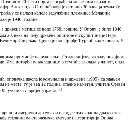
 Почетком 20. века порта је ограђена жељезном оградом.
мајор Александар Стојшић који је оставио 30 ланаца земље (у
а гробљу се налази капела задужбина племкиње Меланије
ан је 1940. године.
а црквене матице се воде 1768. године. У Опову је било 1846.
ом 20. века на челу црквене општине и скупштине је Пера
оп Велимир Сперњак. Други је поп Ђорђе Ћурчић као капелан. У
вцима примио је на руковање „Стидендијску закладу покојног
е. Има потврђену закладницу, а ступиће заклада у живот, онда
ић. оповачка школа је комунална и државна (1905), са здањем
м из места, ту је већ 12 година, стално наметен, учитељ Стеван
[6]
95 ученика старијег узраста.
у вршили амерички археолози осамдесетих година двадесетог
дају тековинама старчевачке културе на територији Опова