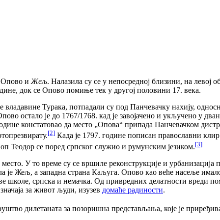
– Опово и
Жељ
. Налазила су се у непосредној близини, на левој 
одине, док се Опово помиње тек у другој половини 17. века.
ме владавине Турака, потпадали су под Панчевачку нахију, одно
ово остало је до 1767/1768. кад је завојачено и укључено у двана
 године констатовао да место „Опова“ припада Панчевачком дистр
[2]
отопрезвирату.
Када је 1797. године пописан православни клир
[3]
Поп Теодор се поред српског служио и румунским језиком.
место. У то време су се вршиле реконструкције и урбанизација 
ла је Жељ, а западна страна Каљуга. Опово као веће насеље имало
две школе, српска и немачка. Од привредних делатности вреди п
 значаја за живот људи, изузев
домаће радиности
.
Друштво дилетаната за позоришна представљања, које је приређи