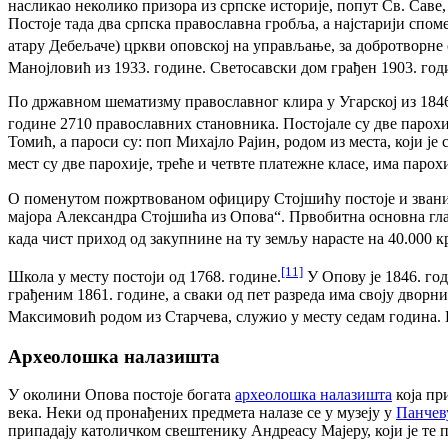
насликао неколико призора из српске историје, попут Св. Саве
Постоје тада два српска православна гробља, а најстарији спом
атару Дебељаче) цркви оповској на управљање, за добротворне 
Манојловић из 1933. године. Светосавски дом грађен 1903. год
По државном шематизму православног клира у Угарској из 1846. 
године 2710 православних становника. Постојале су две паро
Томић, а пароси су: поп Михајло Рајин, родом из места, који ј
мест су две парохије, треће и четвте платежне класе, има парохи
О поменутом пожртвованом официру Стојшићу постоје и званич
мајора Александра Стојшића из Опова“. Првобитна основна глав
када чист приход од закупнине на ту земљу нарасте на 40.000 кр
[11]
Школа у месту постоји од 1768. године.
У Опову је 1846. год
грађеним 1861. године, а сваки од пет разреда има своју дворни
Максимовић родом из Старчева, служио у месту седам година. Ш
Археолошка налазишта
У околини Опова постоје богата
археолошка налазишта
која пр
века. Неки од пронађених предмета налазе се у музеју у
Панчев
припадају католичком свештенику Андреасу Мајеру, који је те 