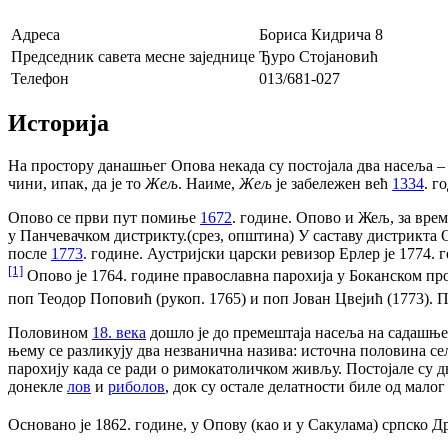
Адреса
Бориса Кидрича 8
Председник савета месне заједнице
Ђуро Стојановић
Телефон
013/681-027
Историја
На простору данашњег Опова некада су постојала два насеља 
чини, ипак, да је то
Жељ
. Наиме,
Жељ
је забележен већ
1334
. г
Опово се први пут помиње
1672
. године. Опово и Жељ, за вре
у Панчевачком дистрикту.(срез, општина) У саставу дистрикта Оп
после
1773
. године. Аустријски царски ревизор Ерлер је 1774.
[1]
Опово је 1764. године православна парохија у Боканском пр
поп Теодор Поповић (рукоп. 1765) и поп Јован Цвејић (1773). 
Половином
18. века
дошло је до премештаја насеља на садашње 
њему се разликују два незванична назива: источна половина се
парохију када се ради о римокатоличком живљу. Постојале су 
донекле
лов
и
риболов
, док су остале делатности биле од малог
Основано је 1862. године, у Опову (као и у Сакулама) српско 