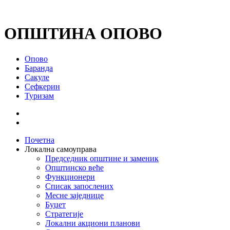
ОПШТИНА ОПОВО
Опово
Баранда
Сакуле
Сефкерин
Туризам
Почетна
Локална самоуправа
Председник општине и заменик
Општинско веће
Функционери
Списак запослених
Месне заједнице
Буџет
Стратегије
Локални акциони планови