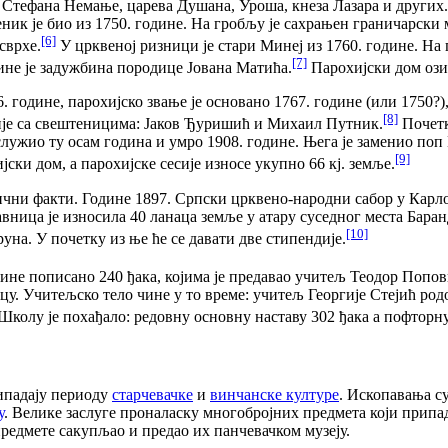
, Стефана Немање, царева Душана, Уроша, кнеза Лазара и других.
еник је био из 1750. године. На гробљу је сахрањен граничарски 
[6]
сврхе.
У црквеној ризници је стари Минеј из 1760. године. Н
[7]
ине је задужбина породице Јована Матића.
Парохијски дом озид
године, парохијско звање је основано 1767. године (или 1750?), 
[8]
хије са свештеницима: Јаков Ђуришић и Михаил Путник.
Почетк
е служио ту осам година и умро 1908. године. Њега је заменио п
[9]
јски дом, а парохијске сесије износе укупно 66 кј. земље.
ни факти. Године 1897. Српски црквено-народни сабор у Карло
ница је износила 40 ланаца земље у атару суседног места Баранд
[10]
уна. У почетку из ње ће се давати две стипендије.
ине пописано 240 ђака, којима је предавао учитељ Теодор Попов
цу. Учитељско тело чине у то време: учитељ Георгије Стејић родо
колу је похађало: редовну основну наставу 302 ђака а пофторну 
ипадају периоду
старчевачке
и
винчанске културе
. Ископавања с
у
. Велике заслуге проналаску многобројних предмета који припа
предмете сакупљао и предао их панчевачком музеју.