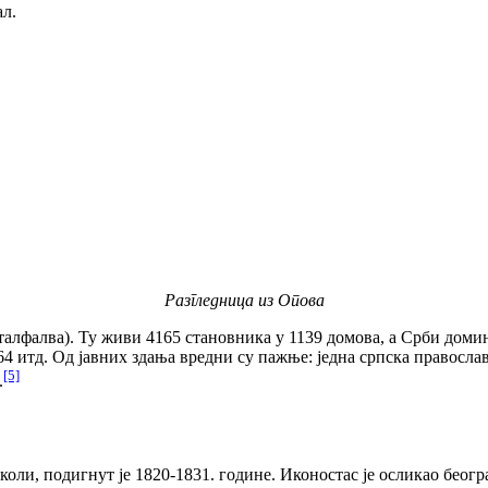
ал.
Разгледница из Опова
талфалва). Ту живи 4165 становника у 1139 домова, а Срби доми
64 итд. Од јавних здања вредни су пажње: једна српска правосла
[5]
.
ли, подигнут је 1820-1831. године. Иконостас је осликао беог