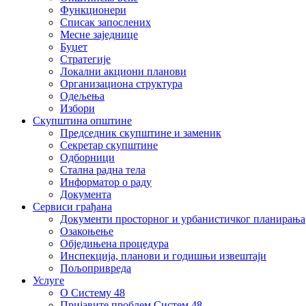
Функционери
Списак запослених
Месне заједнице
Буџет
Стратегије
Локални акциони планови
Организациона структура
Одељења
Избори
Скупштина општине
Председник скупштине и заменик
Секретар скупштине
Одборници
Стална радна тела
Информатор о раду
Документа
Сервиси грађана
Документи просторног и урбанистичког планирања
Озакоњење
Обједињена процедура
Инспекција, планови и годишњи извештаји
Пољопривреда
Услуге
О Систему 48
Пријавите проблем Систем 48