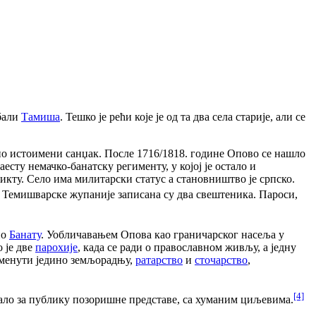
обали
Тамиша
. Тешко је рећи које је од та два села старије, али се
сно истоимени санџак. После 1716/1818. године Опово се нашло
есту немачко-банатску регименту, у којој је остало и
икту. Село има милитарски статус а становништво је српско.
 Темишварске жупаније записана су два свештеника. Пароси,
по
Банату
. Уобличавањем Опова као граничарског насеља у
 је две
парохије
, када се ради о православном живљу, а једну
оменути једино земљорадњу,
ратарство
и
сточарство
,
[4]
вало за публику позоришне представе, са хуманим циљевима.