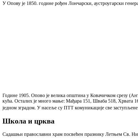
У Опову је 1850. године рођен Лончарски, аустроугарски генер
Године 1905. Опово је велика општина у Ковачичком срезу (Ан
кућа. Осталих је много мање: Мађара 151, Шваба 518, Хрвата 1
једном зградом. У насеље су ПТТ комуникације све заступљене
Школа и црква
Садашњи православни храм посвећен празнику Летњем Св. Нико