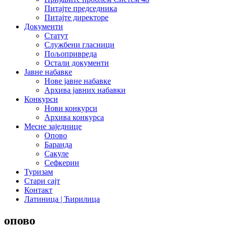
Питајте председника
Питајте директоре
Документи
Статут
Службени гласници
Пољопривреда
Остали документи
Јавне набавке
Нове јавне набавке
Архива јавних набавки
Конкурси
Нови конкурси
Архива конкурса
Месне заједнице
Опово
Баранда
Сакуле
Сефкерин
Туризам
Стари сајт
Контакт
Латиница | Ћирилица
опово