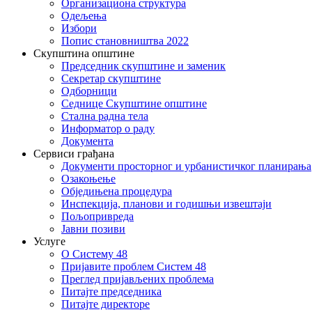
Организациона структура
Одељења
Избори
Попис становништва 2022
Скупштина општине
Председник скупштине и заменик
Секретар скупштине
Одборници
Седнице Скупштине општине
Стална радна тела
Информатор о раду
Документа
Сервиси грађана
Документи просторног и урбанистичког планирања
Озакоњење
Обједињена процедура
Инспекција, планови и годишњи извештаји
Пољопривреда
Јавни позиви
Услуге
О Систему 48
Пријавите проблем Систем 48
Преглед пријављених проблема
Питајте председника
Питајте директоре