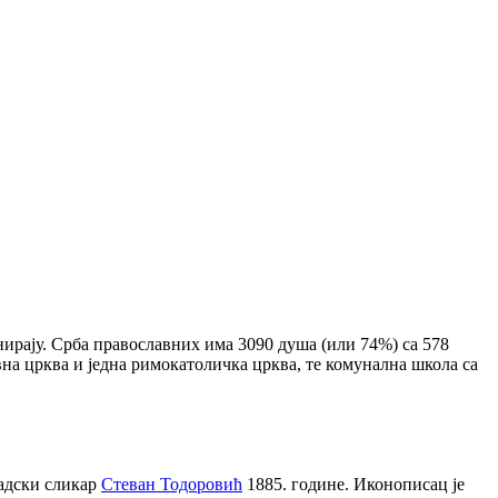
нирају. Срба православних има 3090 душа (или 74%) са 578
вна црква и једна римокатоличка црква, те комунална школа са
радски сликар
Стеван Тодоровић
1885. године. Иконописац је