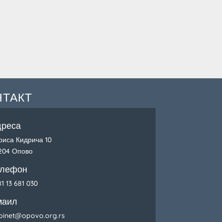
НТАКТ
дреса
риса Кидрича 10
204 Опово
елефон
1 13 681 030
маил
binet@opovo.org.rs