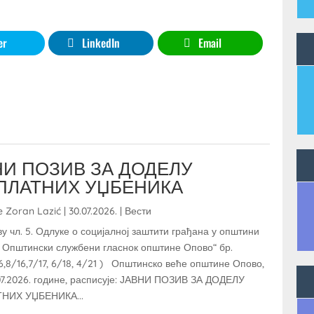
er
LinkedIn
Email
НИ ПОЗИВ ЗА ДОДЕЛУ
ПЛАТНИХ УЏБЕНИКА
e
Zoran Lazić
|
30.07.2026.
|
Вести
у чл. 5. Одлуке о социјалној заштити грађана у општини
„ Општински службени гласнок општине Опово“ бр.
16,8/16,7/17, 6/18, 4/21 ) Општинско веће општине Опово,
07.2026. године, расписује: ЈАВНИ ПОЗИВ ЗА ДОДЕЛУ
НИХ УЏБЕНИКА...