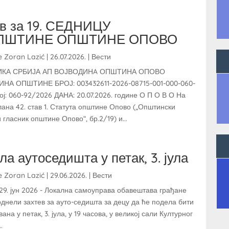
в за 19. СЕДНИЦУ
ПШТИНЕ ОПШТИНЕ ОПОВО
e
Zoran Lazić
|
26.07.2026.
|
Вести
ИКА СРБИЈА АП ВОЈВОДИНA ОПШТИНА ОПОВО
НА ОПШТИНЕ БРОЈ: 003432611-2026-08715-001-000-060-
рој: 060-92/2026 ДАНА: 20.07.2026. године О П О В О На
лана 42. став 1. Статута општине Опово („Општински
гласник општине Опово“, бр.2/19) и...
а аутоседишта у петак, 3. јула
e
Zoran Lazić
|
29.06.2026.
|
Вести
9. јун 2026 - Локална самоуправа обавештава грађане
поднели захтев за ауто-седишта за децу да ће подела бити
ана у петак, 3. јула, у 19 часова, у великој сали Културног
.