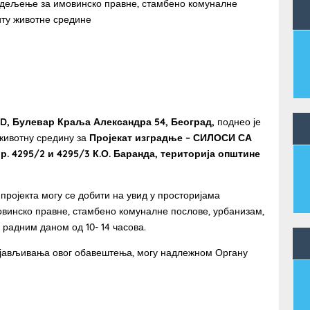
ње за имовинско правне, стамбено комуналне
иту животне средине
AD,
Булевар Краља Александра 54,
Београд,
поднео је
 животну средину за
Пројекат
изградње – СИЛОСИ СА
 4295/2 и 4295/3 К.О. Баранда, територија општине
пројекта могу се добити на увид у просторијама
инско правне, стамбено комуналне послове, урбанизам,
 радним даном од 10- 14 часова.
објављивања овог обавештења, могу надлежном Органу