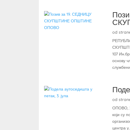
Пози
СКУ
od stran
РЕПУБЛ
СКУПШТИ
107 Ин.б
основу ч
службени 
Подел
od stran
ОПОВО, 2
који су 
организов
центра у..