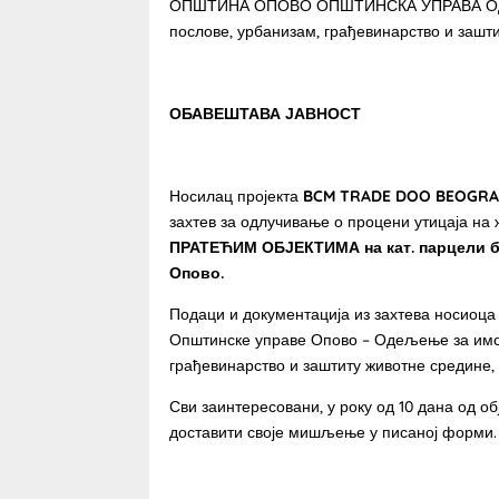
ОПШТИНА ОПОВО ОПШТИНСКА УПРАВА Одеље
послове, урбанизам, грађевинарство и зашт
ОБАВЕШТАВА ЈАВНОСТ
Носилац пројекта
BCM TRADE DOO BEOGR
захтев за одлучивање о процени утицаја на
ПРАТЕЋИМ ОБЈЕКТИМА на кат. парцели бр.
Опово.
Подаци и документација из захтева носиоца 
Општинске управе Опово – Одељење за имов
грађевинарство и заштиту животне средине,
Сви заинтересовани, у року од 10 дана од 
доставити своје мишљење у писаној форми.