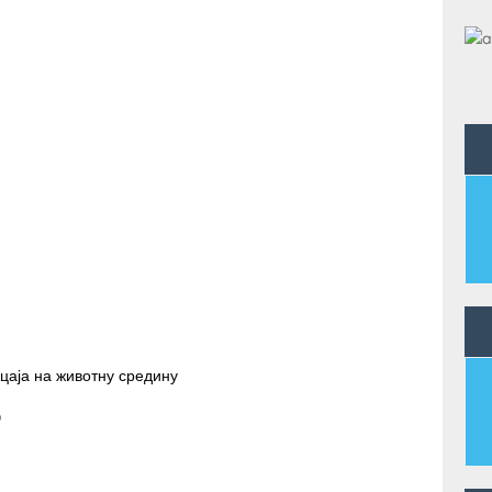
ицаја на животну средину
)