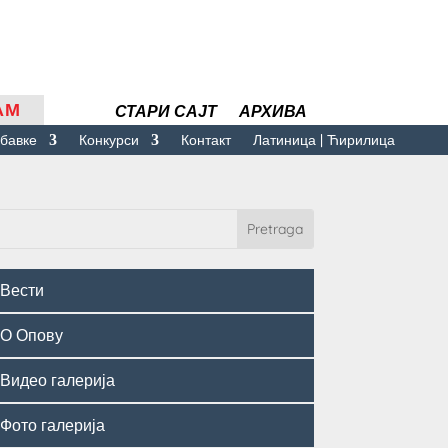
АМ
СТАРИ САЈТ
АРХИВА
бавке
Конкурси
Контакт
Латиница | Ћирилица
Вести
О Опову
Видео галерија
Фото галерија