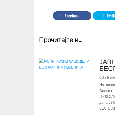
Facebook
Twitt
Прочитајте и…
ЈАВ
БЕС
od stran
На основ
Опово ( 
19/12,2/
дана 29.
БЕСПЛАТ