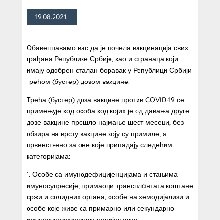
19.08.2021.
Обавештавамо вас да је почела вакцинација свих
грађана Републике Србије, као и странаца који
имају одобрен сталан боравак у Републици Србији
трећом (бустер) дозом вакцине.
Трећа (бустер) доза вакцине против COVID-19 се
примењује код особа код којих је од давања друге
дозе вакцине прошло најмање шест месеци, без
обзира на врсту вакцине коју су примиле, а
првенствено за оне које припадају следећим
категоријама:
1. Особе са имунодефицијенцијама и стањима
имуносупресије, примаоци трансплaнтата коштане
сржи и солидних органа, особе на хемодијализи и
особе које живе са примарно или секундарно
имуносупримираним пацијентима,