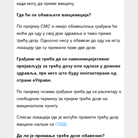
када могу да приме вакцину.
Где ће се обављати вакцинација?
По пријему СМС и имејл обавештења грађани ће
моћи да оду у свој дом здравља и тамо приме
трећу дозу. Односно нису у обавези да оду на исту
локацију где су примили прве две дозе.
Грађани не треба да се самоиницијативно
пријављују за трећу дозу или одлазе у домове
здравља, пре него што буду контактирани од
стране еУправе.
По пријему позива грађани треба да се распитају о
слободном термину за пријем треће дозе на
вакциналном пункту.
Списак локација где је могуће примити трећу дозу
вакцине налази се
ОВДЕ.
Да ли је примање треће дозе обавезно?