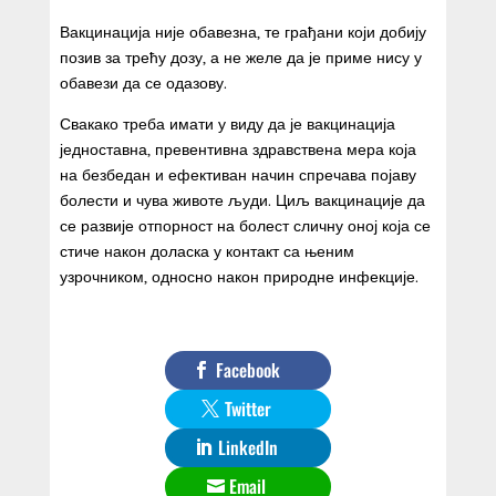
Вакцинација није обавезна, те грађани који добију
позив за трећу дозу, а не желе да је приме нису у
обавези да се одазову.
Свакако треба имати у виду да је вакцинација
једноставна, превентивна здравствена мера која
на безбедан и ефективан начин спречава појаву
болести и чува животе људи. Циљ вакцинације да
се развије отпорност на болест сличну оној која се
стиче након доласка у контакт са њеним
узрочником, односно након природне инфекције.
Facebook
Twitter
LinkedIn
Email