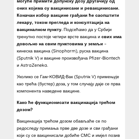
могуће примити допунску дозу другачију од
оних којима су вакцинисани и ревакцинисани.
Коначан избор вакцине грађани ће саопштити
лекару, током прегледа и консултација на
вакциналном пункту.
Подсећамо да у Србији
тренутно постоје четири врсте вакцина и
свих има
довољно на свим пунктовима у земљи
–
кинеска вакцина (Sinopharm), руска вакцина
(Sputnik V) и вакцине произвођача Pfizer-Biontech
и AstraZeneka.
Уколико се Гам-KОВИД-Вак (Sputniк V) примењује
као трећа (бустер) доза, у том случају даје се прва
компонента наведене вакцине.
Како ће функционисати вакцинација трећом
дозом?
Вакцинација трећом дозом обављаће се по
редоследу примања прве две дозе и сви грађани
који су се вакцинисали добиће СМС и имјел позив