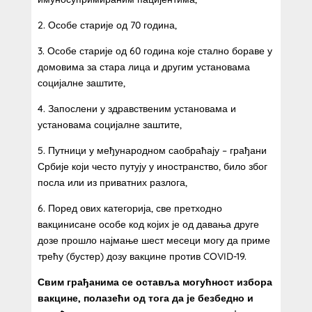
2. Особе старије од 70 година,
3. Особе старије од 60 година које стално бораве у
домовима за стара лица и другим установама
социјалне заштите,
4. Запослени у здравственим установама и
установама социјалне заштите,
5. Путници у међународном саобраћају – грађани
Србије који често путују у иностранство, било због
посла или из приватних разлога,
6. Поред ових категорија, све претходно
вакцинисане особе код којих је од давања друге
дозе прошло најмање шест месеци могу да приме
трећу (бустер) дозу вакцине против COVID-19.
Свим грађанима се оставља могућност избора
вакцине, полазећи од тога да је безбедно и