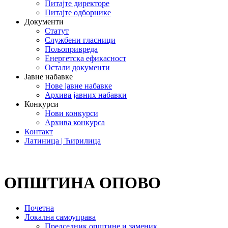
Питајте директоре
Питајте одборнике
Документи
Статут
Службени гласници
Пољопривреда
Енергетска ефикасност
Остали документи
Јавне набавке
Нове јавне набавке
Архива јавних набавки
Конкурси
Нови конкурси
Архива конкурса
Контакт
Латиница | Ћирилица
ОПШТИНА ОПОВО
Почетна
Локална самоуправа
Председник општине и заменик