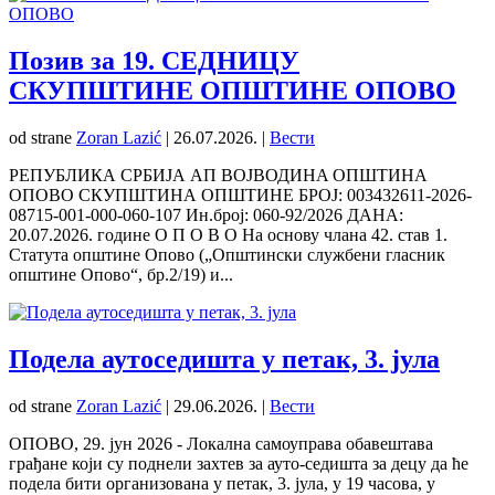
Позив за 19. СЕДНИЦУ
СКУПШТИНЕ ОПШТИНЕ ОПОВО
od strane
Zoran Lazić
|
26.07.2026.
|
Вести
РЕПУБЛИКА СРБИЈА АП ВОЈВОДИНA ОПШТИНА
ОПОВО СКУПШТИНА ОПШТИНЕ БРОЈ: 003432611-2026-
08715-001-000-060-107 Ин.број: 060-92/2026 ДАНА:
20.07.2026. године О П О В О На основу члана 42. став 1.
Статута општине Опово („Општински службени гласник
општине Опово“, бр.2/19) и...
Подела аутоседишта у петак, 3. јула
od strane
Zoran Lazić
|
29.06.2026.
|
Вести
ОПОВО, 29. јун 2026 - Локална самоуправа обавештава
грађане који су поднели захтев за ауто-седишта за децу да ће
подела бити организована у петак, 3. јула, у 19 часова, у