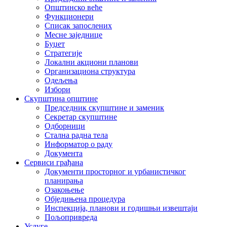
Општинско веће
Функционери
Списак запослених
Месне заједнице
Буџет
Стратегије
Локални акциони планови
Организациона структура
Одељења
Избори
Скупштина општине
Председник скупштине и заменик
Секретар скупштине
Одборници
Стална радна тела
Информатор о раду
Документа
Сервиси грађана
Документи просторног и урбанистичког
планирања
Озакоњење
Обједињена процедура
Инспекција, планови и годишњи извештаји
Пољопривреда
Услуге