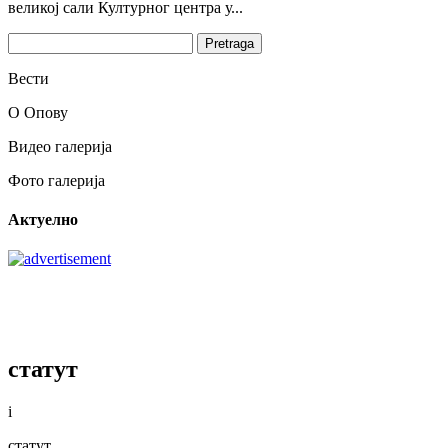
великој сали Културног центра у...
Pretraži:
Вести
О Опову
Видео галерија
Фото галерија
Актуелно
статут
i
статут