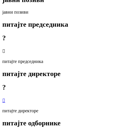
јавни позиви
питајте председника
?

питајте председника
питајте директоре
?

питајте директоре
питајте одборнике