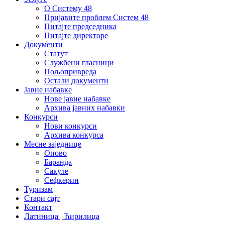
О Систему 48
Пријавите проблем Систем 48
Питајте председника
Питајте директоре
Документи
Статут
Службени гласници
Пољопривреда
Остали документи
Јавне набавке
Нове јавне набавке
Архива јавних набавки
Конкурси
Нови конкурси
Архива конкурса
Месне заједнице
Опово
Баранда
Сакуле
Сефкерин
Туризам
Стари сајт
Контакт
Латиница | Ћирилица