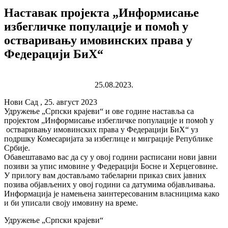
Наставак пројекта „Информисање
избегличке популације и помоћ у
остваривању имовинских права у
Федерацији БиХ“
25.08.2023.
Нови Сад , 25. август 2023
Удружење „Српски крајеви“ и ове године наставља са
пројектом „Информисање избегличке популације и помоћ у
остваривању имовинских права у Федерацији БиХ“ уз
подршку Комесаријата за избеглице и миграције Републике
Србије.
Обавештавамо вас да су у овој години расписани нови јавни
позиви за упис имовине у Федерацији Босне и Херцеговине.
У прилогу вам достављамо табеларни приказ свих јавних
позива објављених у овој години са датумима објављивања.
Информација је намењена заинтересованим власницима како
и би уписали своју имовину на време.
Удружење „Српски крајеви“