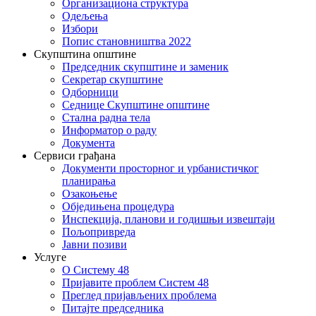
Организациона структура
Одељења
Избори
Попис становништва 2022
Скупштина општине
Председник скупштине и заменик
Секретар скупштине
Одборници
Седнице Скупштине општине
Стална радна тела
Информатор о раду
Документа
Сервиси грађана
Документи просторног и урбанистичког
планирања
Озакоњење
Обједињена процедура
Инспекција, планови и годишњи извештаји
Пољопривреда
Јавни позиви
Услуге
О Систему 48
Пријавите проблем Систем 48
Преглед пријављених проблема
Питајте председника