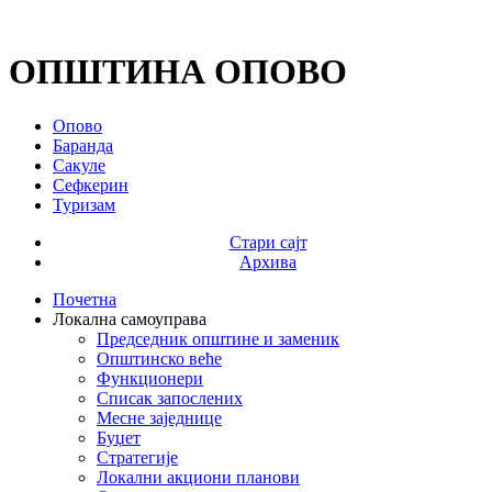
ОПШТИНА ОПОВО
Опово
Баранда
Сакуле
Сефкерин
Туризам
Стари сајт
Архива
Почетна
Локална самоуправа
Председник општине и заменик
Општинско веће
Функционери
Списак запослених
Месне заједнице
Буџет
Стратегије
Локални акциони планови