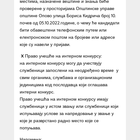
местима, назначене вештине и знања биће
проверене у просторијама Општинске управе
општине Опово улица Бориса Кидрича број 10.
почев од 05.10.2022.године, о чему ће кандидати
бити обавештени телефонским путем или
електронскком поштом на бројеве или адресе
које су навели у пријави.
X
Право учешће на интерном конкурсу:
на интерном конкурсу могу да учествују
службеници запослени на неодређено време у
свим органима, службама и организационим
јединицама код послодавца који оглашава
интерни конкурс.
Право учешћа на интерном конкурсу имају
службеници у истом звању или службеници који
испуњавају услове за напредовање у звање у
које је разврстано радно место које се
попуњава.
Напомена: