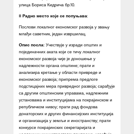
улица Бориса Кидрича бр.10.
II Радно место које се попуњава
:
Послови локалног економског развоја у звању
млађи саветник, један извршилац.
Опис посла:
Учествује у изради општих и
појединачних аката који се тичу локалног
економског развоја чије је доношење у
надлежности органа општине; прати и
анализира кретање у области привреде и
економског развоја; припрема предлоге
подстицајних мера привредног развоја; сарађује
са другим општинским управама, надлежним
установама и институцијама на покрајинском и
републичком нивоу; прати рад фондова
донаторских и других финансијских институција
и организација у земљи и иностранству; прати
конкурсе покрајинских секретаријата и