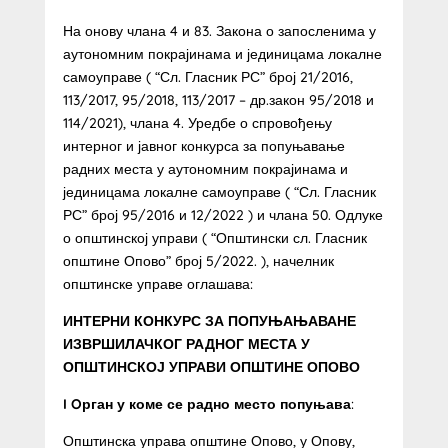
На онову члана 4 и 83. Закона о запосленима у
аутономним покрајинама и јединицама локалне
самоуправе ( “Сл. Гласник РС” број 21/2016,
113/2017, 95/2018, 113/2017 – др.закон 95/2018 и
114/2021), члана 4. Уредбе о спровођењу
интерног и јавног конкурса за попуњавање
радних места у аутономним покрајинама и
јединицама локалне самоуправе ( “Сл. Гласник
РС” број 95/2016 и 12/2022 ) и члана 50. Одлуке
о општинској управи ( “Општински сл. Гласник
општине Опово” број 5/2022. ), начелник
општинске управе оглашава:
ИНТЕРНИ КОНКУРС ЗА ПОПУЊАЊАВАНЕ
ИЗВРШИЛАЧКОГ РАДНОГ МЕСТА У
ОПШТИНСКОЈ УПРАВИ ОПШТИНЕ ОПОВО
I
Oрган у коме се радно место попуњава
:
Општинска управа општине Опово, у Опову,