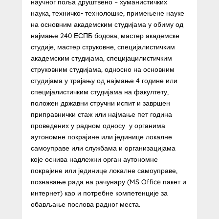
научног поља друштвено – хуманистичких
наука, техничко- технолошке, примењене науке
на основним академским студијама у обиму од
најмање 240 ЕСПБ бодова, мастер академске
студије, мастер струковне, специјалистичким
академским студијама, специјацилистичким
струковним студијама, односно на основним
студијама у трајању од најмање 4 године или
специјалистичким студијама на факултету,
положен државни стручни испит и завршен
приправнички стаж или најмање пет година
проведених у радном односу у органима
аутономне покрајине или јединице локалне
самоуправе или службама и организацијама
које оснива надлежни орган аутономне
покрајине или јединице локалне самоуправе,
познавање рада на рачунару (MS Office пакет и
интернет) као и потребне компетенције за
обављање послова радног места.