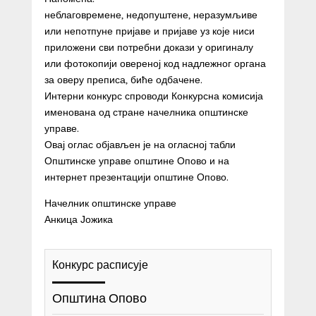
неблаговремене, недопуштене, неразумљиве
или непотпуне пријаве и пријаве уз које ниси
приложени сви потребни докази у оригиналу
или фотокопији овереној код надлежног органа
за оверу преписа, биће одбачене.
Интерни конкурс спроводи Конкурсна комисија
именована од стране начелника општинске
управе.
Овај оглас објављен је на огласној табли
Општинске управе општине Опово и на
интернет презентацији општине Опово.
Начелник општинске управе
Анкица Јожика
Конкурс расписује
Општина Опово