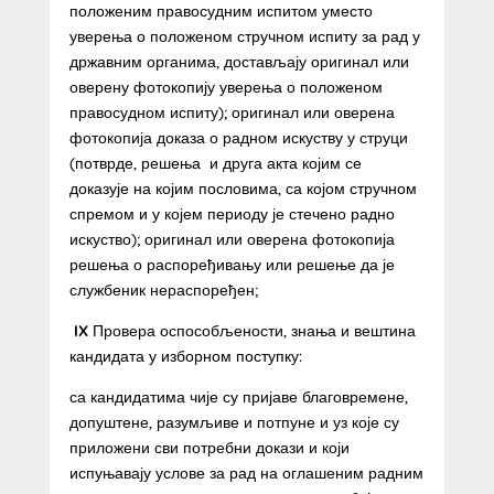
положеним правосудним испитом уместо
уверења о положеном стручном испиту за рад у
државним органима, достављају оригинал или
оверену фотокопију уверења о положеном
правосудном испиту); оригинал или оверена
фотокопија доказа о радном искуству у струци
(потврде, решења и друга акта којим се
доказује на којим пословима, са којом стручном
спремом и у којем периоду је стечено радно
искуство); оригинал или оверена фотокопија
решења о распоређивању или решење да је
службеник нераспоређен;
IX
Провера оспособљености, знања и вештина
кандидата у изборном поступку:
са кандидатима чије су пријаве благовремене,
допуштене, разумљиве и потпуне и уз које су
приложени сви потребни докази и који
испуњавају услове за рад на оглашеним радним