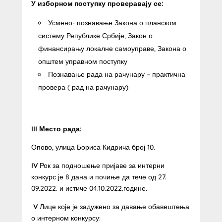
У изборном поступку проверавају се:
Усмено- познавање Закона о планском
систему Републике Србије, Закон о
финансирању локалне самоуправе, Закона о
општем управном поступку
Познавање рада на рачунару – практична
провера ( рад на рачунару)
III Место рада:
Опово, улица Бориса Кидрича број 10.
IV
Рок за подношење пријаве за интерни
конкурс је 8 дана и почиње да тече од 27.
09.2022. и истиче 04.10.2022.године.
V
Лице које је задужено за давање обавештења
о интерном конкурсу: