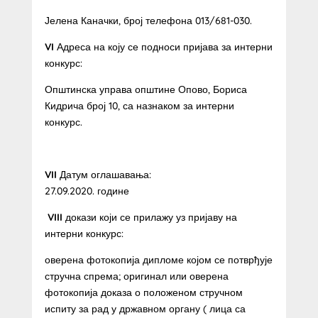
Јелена Каначки, број телефона 013/681-030.
VI
Адреса на коју се подноси пријава за интерни
конкурс:
Општинска управа општине Опово, Бориса
Кидрича број 10, са назнаком за интерни
конкурс.
VII
Датум оглашавања:
27.09.2020. године
VIII
докази који се прилажу уз пријаву на
интерни конкурс:
оверена фотокопија дипломе којом се потврђује
стручна спрема; оригинал или оверена
фотокопија доказа о положеном стручном
испиту за рад у државном органу ( лица са