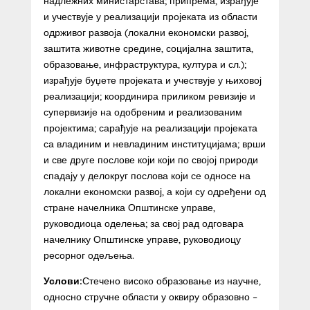
надлежних министарстава; припрема, израђује
и учествује у реализацији пројеката из области
одрживог развоја (локални економски развој,
заштита животне средине, социјална заштита,
образовање, инфраструктура, култура и сл.);
израђује буџете пројеката и учествује у њиховој
реализацији; координира приликом ревизије и
супервизије на одобреним и реализованим
пројектима; сарађује на реализацији пројеката
са владиним и невладиним институцијама; врши
и све друге послове који који по својој природи
спадају у делокруг послова који се односе на
локални економски развој, а који су одређени од
стране начелника Општинске управе,
руководиоца оделења; за свој рад одговара
начелнику Општинске управе, руководиоцу
ресорног одељења.
Услови:
Стечено високо образовање из научне,
односно стручне области у оквиру образовно –